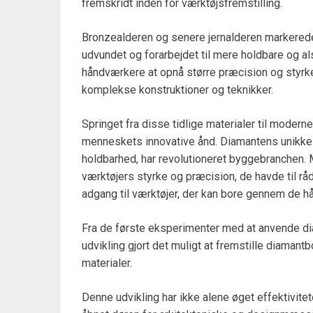
fremskridt inden for værktøjsfremstilling.
Bronzealderen og senere jernalderen markerede 
udvundet og forarbejdet til mere holdbare og als
håndværkere at opnå større præcision og styrke
komplekse konstruktioner og teknikker.
Springet fra disse tidlige materialer til moder
menneskets innovative ånd. Diamantens unikke
holdbarhed, har revolutioneret byggebranchen. 
værktøjers styrke og præcision, de havde til rå
adgang til værktøjer, der kan bore gennem de h
Fra de første eksperimenter med at anvende d
udvikling gjort det muligt at fremstille diaman
materialer.
Denne udvikling har ikke alene øget effektivite