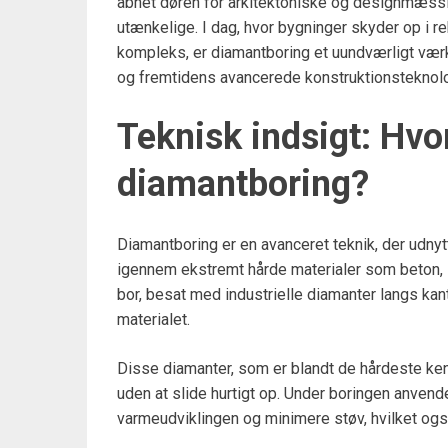
åbnet døren for arkitektoniske og designmæssig
utænkelige. I dag, hvor bygninger skyder op i re
kompleks, er diamantboring et uundværligt værk
og fremtidens avancerede konstruktionsteknolo
Teknisk indsigt: Hvo
diamantboring?
Diamantboring er en avanceret teknik, der udny
igennem ekstremt hårde materialer som beton, s
bor, besat med industrielle diamanter langs kan
materialet.
Disse diamanter, som er blandt de hårdeste kend
uden at slide hurtigt op. Under boringen anven
varmeudviklingen og minimere støv, hvilket ogs