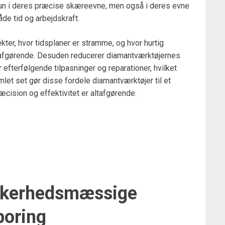
 kun i deres præcise skæreevne, men også i deres evne
åde tid og arbejdskraft.
ekter, hvor tidsplaner er stramme, og hvor hurtig
afgørende. Desuden reducerer diamantværktøjernes
r efterfølgende tilpasninger og reparationer, hvilket
let set gør disse fordele diamantværktøjer til et
cision og effektivitet er altafgørende.
kkerhedsmæssige
boring