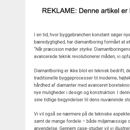
I en tid, hvor byggebranchen konstant søger nye
bæredygtighed, har diamantboring formået at et
“Når præcision møder styrke: Diamantboringens 
avancerede teknik revolutionerer måden, vi opfør
Diamantboring er ikke blot en teknisk bedrift; 
traditionelle byggeprocesser til moderne, højt
hårdhed af diamanter med avanceret boreteknolo
nye muligheder i design og konstruktion. I denne
sine tidlige begyndelser til dens nuværende sta
Vi vil også se nærmere på de tekniske aspekter
samt de mange fordele – både miljømæssige 
anvendelse. Gennem case-studier vil vi illustre