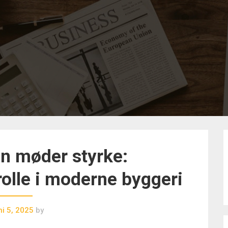
n møder styrke:
olle i moderne byggeri
ni 5, 2025
by