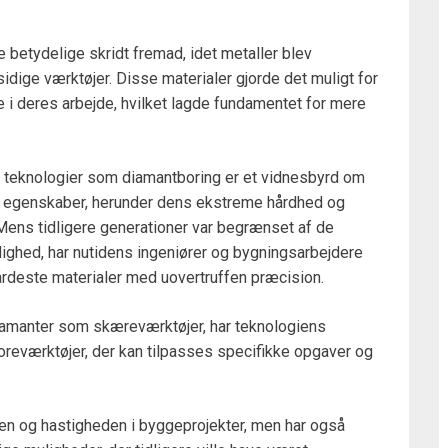
betydelige skridt fremad, idet metaller blev
idige værktøjer. Disse materialer gjorde det muligt for
 i deres arbejde, hvilket lagde fundamentet for mere
ne teknologier som diamantboring er et vidnesbyrd om
 egenskaber, herunder dens ekstreme hårdhed og
Mens tidligere generationer var begrænset af de
dighed, har nutidens ingeniører og bygningsarbejdere
årdeste materialer med uovertruffen præcision.
iamanter som skæreværktøjer, har teknologiens
tboreværktøjer, der kan tilpasses specifikke opgaver og
ten og hastigheden i byggeprojekter, men har også