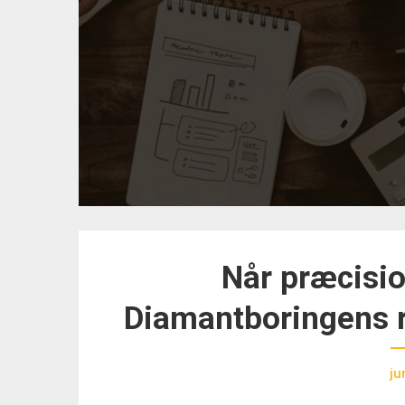
Når præcisio
Diamantboringens r
ju