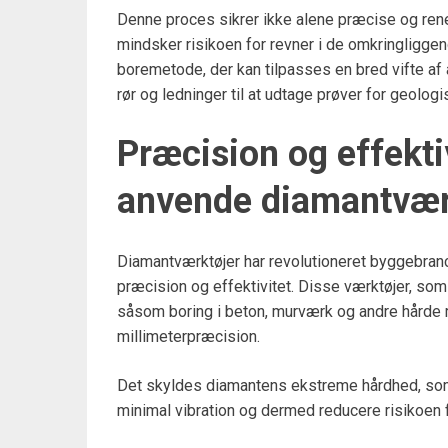
Denne proces sikrer ikke alene præcise og rene 
mindsker risikoen for revner i de omkringliggen
boremetode, der kan tilpasses en bred vifte af a
rør og ledninger til at udtage prøver for geolog
Præcision og effektiv
anvende diamantvær
Diamantværktøjer har revolutioneret byggebranc
præcision og effektivitet. Disse værktøjer, som
såsom boring i beton, murværk og andre hårde ma
millimeterpræcision.
Det skyldes diamantens ekstreme hårdhed, som
minimal vibration og dermed reducere risikoen 