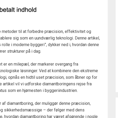
 metoder til at forbedre præcision, effektivitet og
ablere sig som en uundværlig teknologi. Denne artikel,
rolle i moderne byggeri”, dykker ned i, hvordan denne
er strukturer på i dag.
det er en milepæl, der markerer overgang fra
eknologiske løsninger. Ved at kombinere den ekstreme
gi, opnås en hidtil uset præcision, som åbner op for
 artikel vil vi udforske diamantboringens rejse fra
tus som en hjørnesten i byggeriindustrien.
 af diamantboring, der muliggør denne præcision,
og sikkerhedsmæssige – der følger med dens
re, hvordan diamantboring har været afgørende i nogle