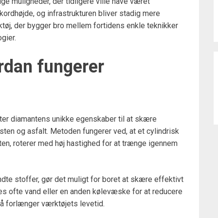
e muligheder, der tidligere ville have været
kordhøjde, og infrastrukturen bliver stadig mere
tøj, der bygger bro mellem fortidens enkle teknikker
gier.
rdan fungerer
tter diamantens unikke egenskaber til at skære
ten og asfalt. Metoden fungerer ved, at et cylindrisk
ten, roterer med høj hastighed for at trænge igennem
te stoffer, gør det muligt for boret at skære effektivt
des ofte vand eller en anden kølevæske for at reducere
å forlænger værktøjets levetid.