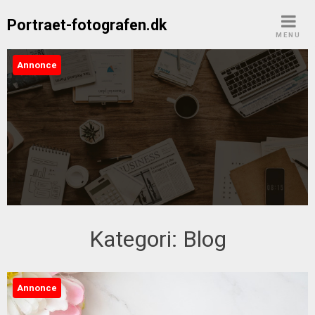
Skip
Portraet-fotografen.dk
to
MENU
content
Annonce
Portraet-fotografen.dk
Kategori:
Blog
Annonce