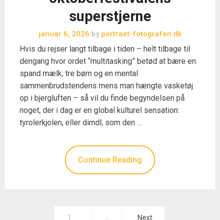
superstjerne
januar 6, 2026
by
portraet-fotografen.dk
Hvis du rejser langt tilbage i tiden – helt tilbage til
dengang hvor ordet “multitasking” betød at bære en
spand mælk, tre børn og en mental
sammenbrudstendens mens man hængte vasketøj
op i bjergluften – så vil du finde begyndelsen på
noget, der i dag er en global kulturel sensation:
tyrolerkjolen, eller dirndl, som den …
Continue Reading
Indlægsinddeling
1
…
Next