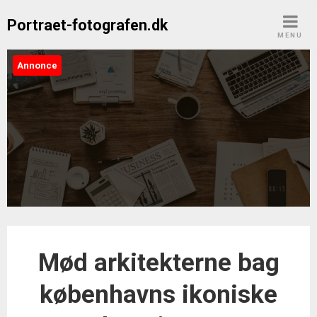
Skip
Portraet-fotografen.dk
to
MENU
content
Annonce
Portraet-fotografen.dk
Mød arkitekterne bag
københavns ikoniske