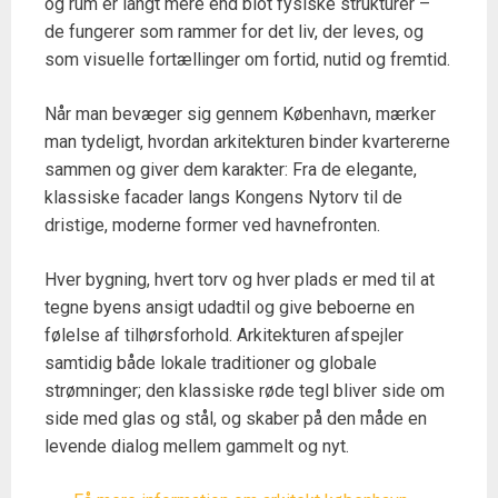
og rum er langt mere end blot fysiske strukturer –
de fungerer som rammer for det liv, der leves, og
som visuelle fortællinger om fortid, nutid og fremtid.
Når man bevæger sig gennem København, mærker
man tydeligt, hvordan arkitekturen binder kvartererne
sammen og giver dem karakter: Fra de elegante,
klassiske facader langs Kongens Nytorv til de
dristige, moderne former ved havnefronten.
Hver bygning, hvert torv og hver plads er med til at
tegne byens ansigt udadtil og give beboerne en
følelse af tilhørsforhold. Arkitekturen afspejler
samtidig både lokale traditioner og globale
strømninger; den klassiske røde tegl bliver side om
side med glas og stål, og skaber på den måde en
levende dialog mellem gammelt og nyt.